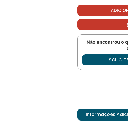
Bolt PN: AN8-31A quanti
ADICIO
Não encontrou o q
SOLICI
Informações Adic