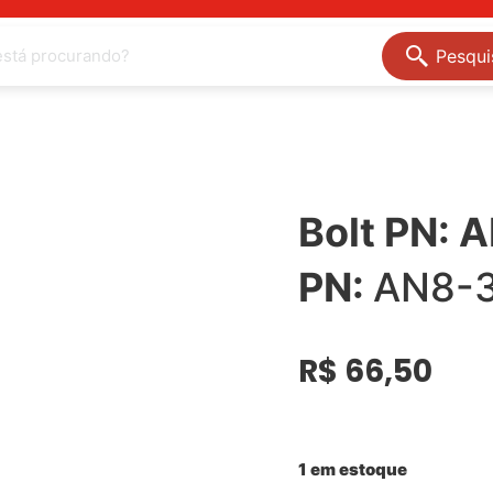
Pesqui
Bolt PN: 
PN:
AN8-
R$
66,50
1 em estoque