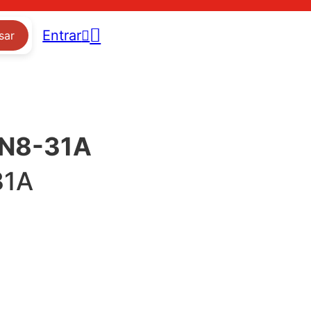
Entrar
sar
AN8-31A
31A