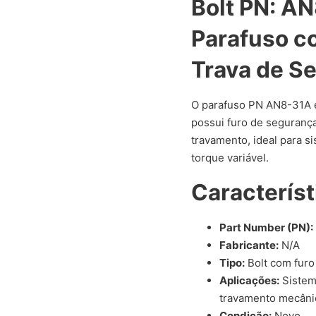
Bolt PN: A
Parafuso c
Trava de S
O parafuso PN AN8-31A é
possui furo de segurança
travamento, ideal para si
torque variável.
Característ
Part Number (PN):
Fabricante:
N/A
Tipo:
Bolt com furo
Aplicações:
Sistem
travamento mecâni
Condição:
Novo