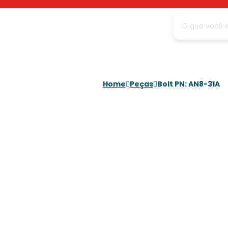
Home
Peças
Bolt PN: AN8-31A