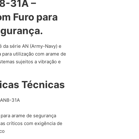
N8-31A –
om Furo para
egurança.
 da série AN (Army-Navy) e
 para utilização com arame de
stemas sujeitos a vibração e
icas Técnicas
AN8-31A
 para arame de segurança
as críticos com exigência de
co