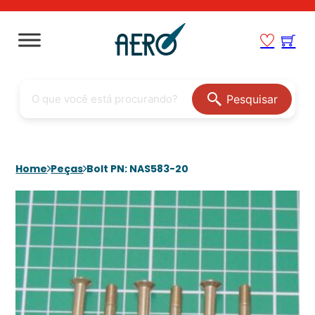
Pesquisar
Home
Peças
Bolt PN: NAS583-20