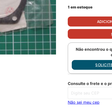
1 em estoque
Gasket PN: 206-040-187
ADICIO
Não encontrou o q
SOLICI
Consulte o frete e o p
Não sei meu cep