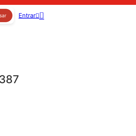
Entrar
sar
 387