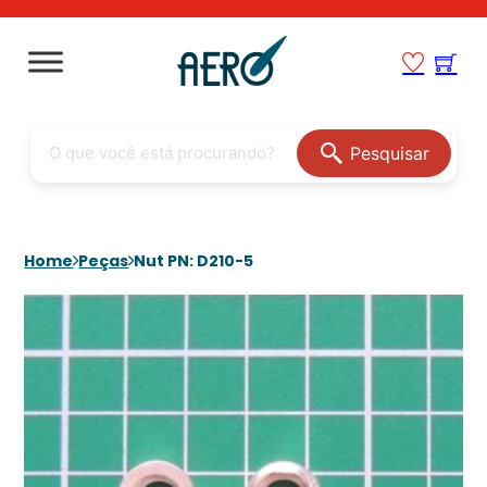
Pesquisar
Home
Peças
Nut PN: D210-5