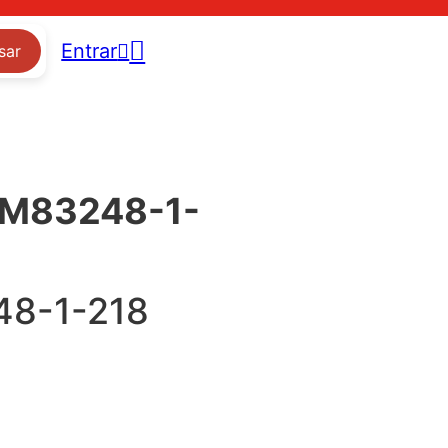
Entrar
sar
: M83248-1-
8-1-218