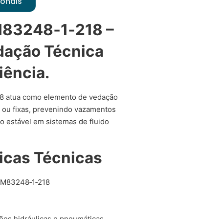
ionais
M83248‑1‑218 –
dação Técnica
iência.
8 atua como elemento de vedação
s ou fixas, prevenindo vazamentos
 estável em sistemas de fluido
icas Técnicas
M83248‑1‑218
es hidráulicas e pneumáticas