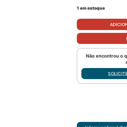
1 em estoque
Oring PN: M83248-1-218
ADICIO
Não encontrou o q
SOLICI