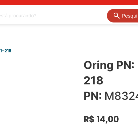
Pesqui
1-218
Oring PN
218
PN:
M8324
R$
14,00