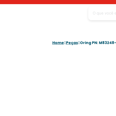
Home
Peças
Oring PN: M83248-