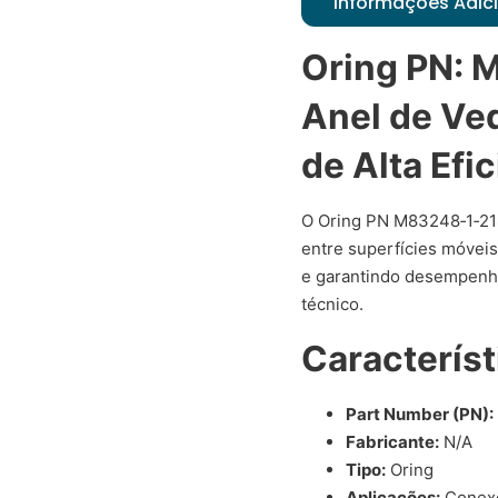
Informações Adic
Oring PN: 
Anel de Ve
de Alta Efic
O Oring PN M83248‑1‑21
entre superfícies móvei
e garantindo desempenho
técnico.
Característ
Part Number (PN):
Fabricante:
N/A
Tipo:
Oring
Aplicações:
Conexõ