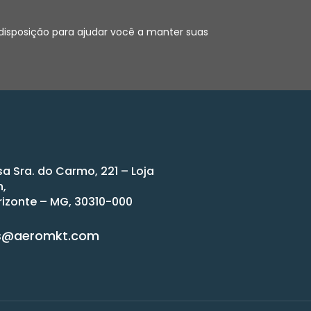
 disposição para ajudar você a manter suas
sa Sra. do Carmo, 221 – Loja
n,
rizonte – MG, 30310-000
s@aeromkt.com