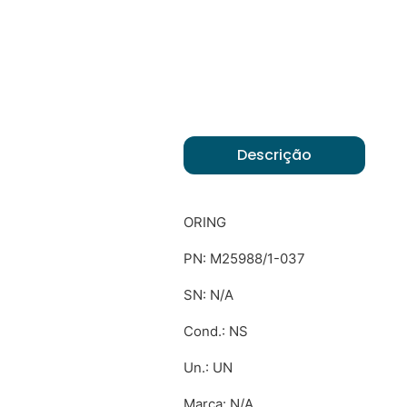
Descrição
ORING
PN: M25988/1-037
SN: N/A
Cond.: NS
Un.: UN
Marca: N/A