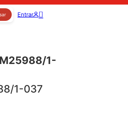
Entrar
sar
: M25988/1-
8/1-037