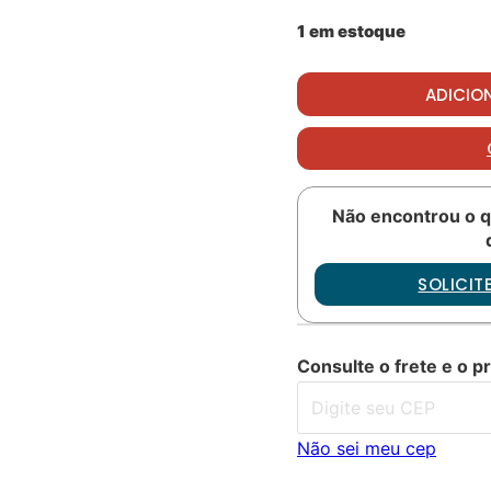
1 em estoque
Oring PN: M25988/1-037
ADICIO
Não encontrou o q
SOLICI
Consulte o frete e o p
Não sei meu cep