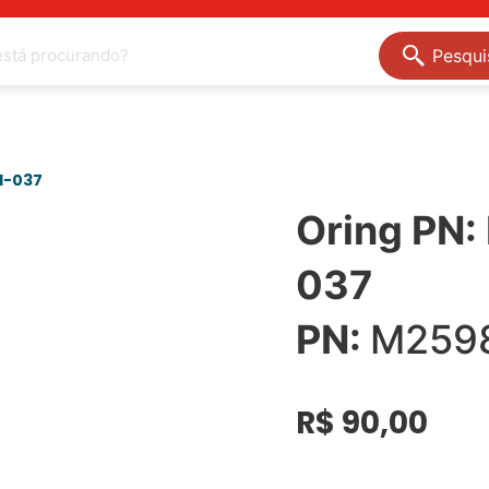
Pesqui
1-037
Oring PN
037
PN:
M2598
R$
90,00