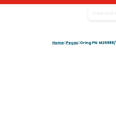
Home
Peças
Oring PN: M25988/