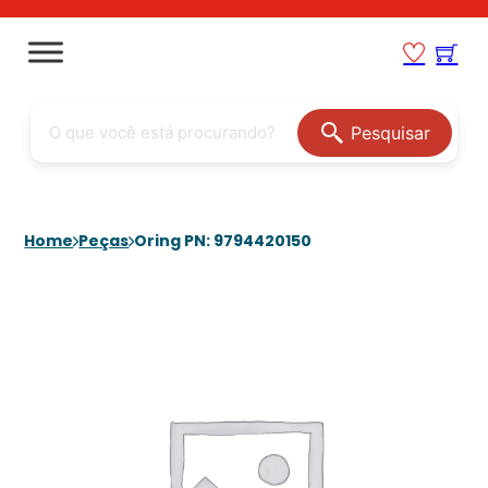
Pesquisar
Home
Peças
Oring PN: 9794420150