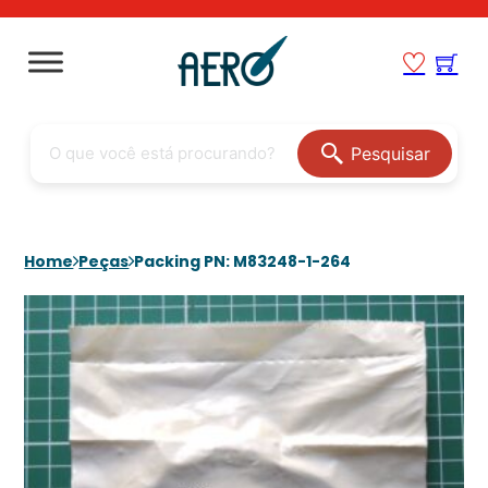
Pesquisar
Home
Peças
Packing PN: M83248-1-264