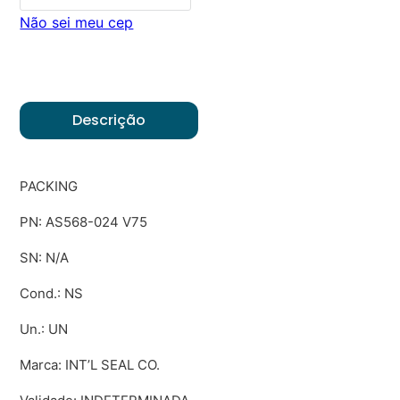
Não sei meu cep
Descrição
PACKING
PN: AS568-024 V75
SN: N/A
Cond.: NS
Un.: UN
Marca: INT’L SEAL CO.