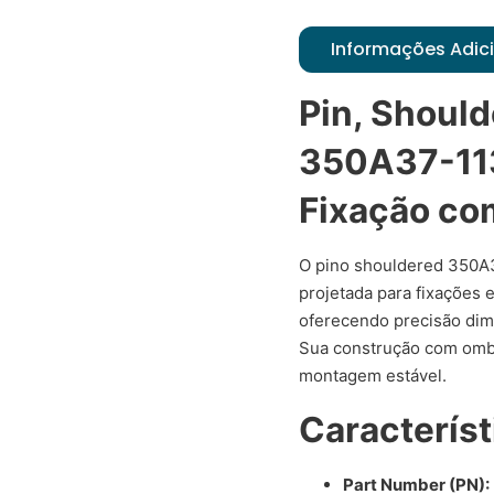
Informações Adic
Pin, Should
350A37-113
Fixação c
O pino shouldered 350A
projetada para fixações 
oferecendo precisão dim
Sua construção com omb
montagem estável.
Característ
Part Number (PN):