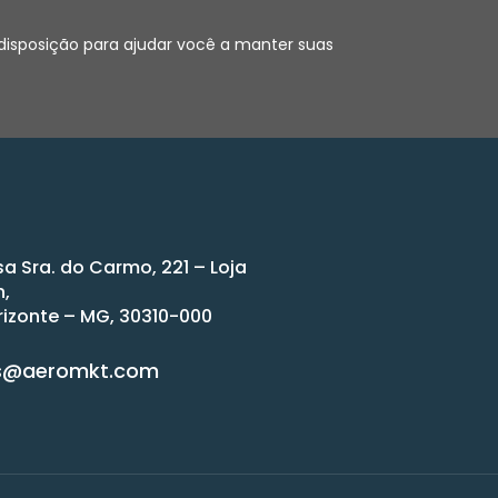
 disposição para ajudar você a manter suas
sa Sra. do Carmo, 221 – Loja
n,
rizonte – MG, 30310-000
s@aeromkt.com