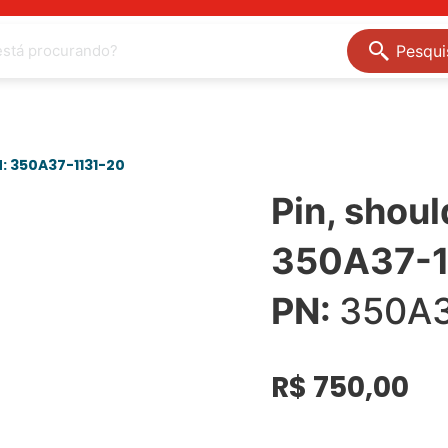
Pesqui
N: 350A37-1131-20
Pin, shou
350A37-1
PN:
350A3
R$
750,00