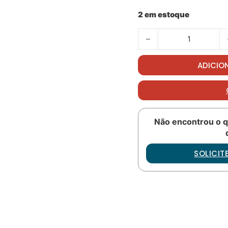
2 em estoque
Pin, shouldered PN: 350
ADICIO
Não encontrou o q
SOLICI