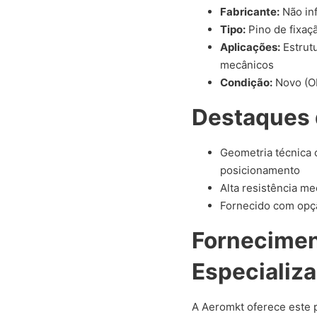
Fabricante:
Não in
Tipo:
Pino de fixaç
Aplicações:
Estrut
mecânicos
Condição:
Novo (OE
Destaques 
Geometria técnica
posicionamento
Alta resistência me
Fornecido com opçã
Fornecime
Especializ
A Aeromkt oferece este 