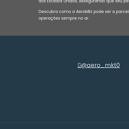
dos Estados Unidos, assegurando que seu pe
Descubra como a AeroMkt pode ser a parceir
operações sempre no ar.
@aero_mkt0