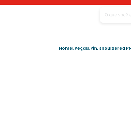
Home
Peças
Pin, shouldered P