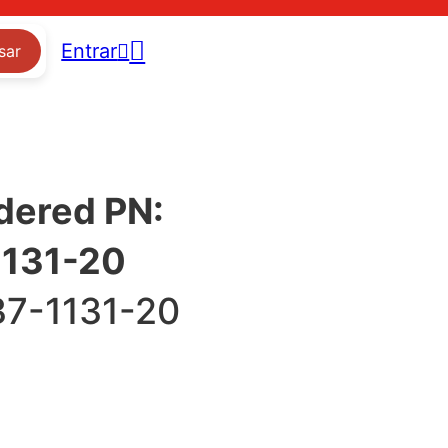
Entrar
sar
ldered PN:
131-20
7-1131-20