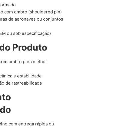
formado
ão com ombro (shouldered pin)
uras de aeronaves ou conjuntos
M ou sob especificação)
do Produto
 com ombro para melhor
cânica e estabilidade
o de rastreabilidade
nto
ado
pino com entrega rápida ou