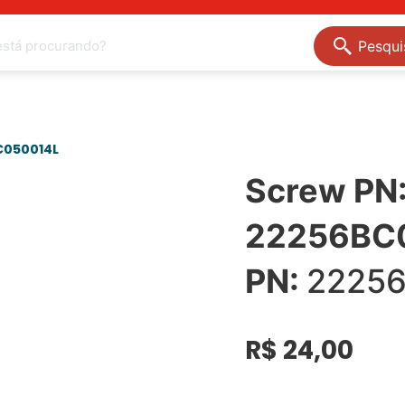
Pesqui
C050014L
Screw PN
22256BC
PN:
2225
R$
24,00