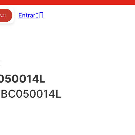
Entrar
sar
:
050014L
6BC050014L