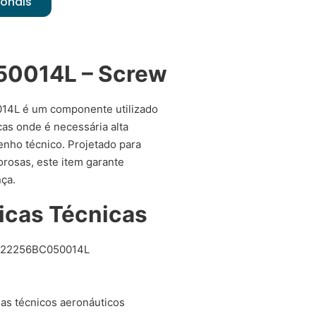
ionais
0014L – Screw
4L é um componente utilizado
as onde é necessária alta
enho técnico. Projetado para
rosas, este item garante
ça.
icas Técnicas
22256BC050014L
as técnicos aeronáuticos