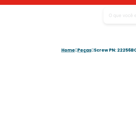
Home
Peças
Screw PN: 22256B