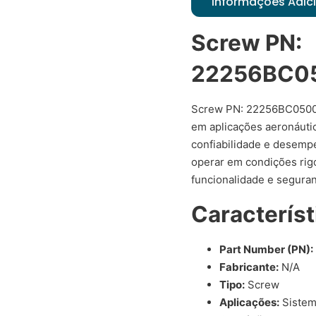
Informações Adic
Screw PN:
22256BC05
Screw PN: 22256BC05001
em aplicações aeronáutic
confiabilidade e desemp
operar em condições rigo
funcionalidade e seguran
Característ
Part Number (PN):
Fabricante:
N/A
Tipo:
Screw
Aplicações:
Sistem