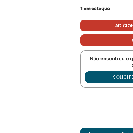
1 em estoque
Screw PN: 22256BC0500
ADICIO
Não encontrou o q
SOLICI