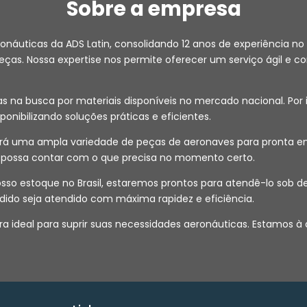
Sobre a empresa
ronáuticas da ADS Latin, consolidando 12 anos de experiência
as. Nossa expertise nos permite oferecer um serviço ágil e co
na busca por materiais disponíveis no mercado nacional. Por i
isponibilizando soluções práticas e eficientes.
 uma ampla variedade de peças de aeronaves para pronta entr
ê possa contar com o que precisa no momento certo.
 nosso estoque no Brasil, estaremos prontos para atendê-lo s
dido seja atendido com máxima rapidez e eficiência.
a ideal para suprir suas necessidades aeronáuticas. Estamos à