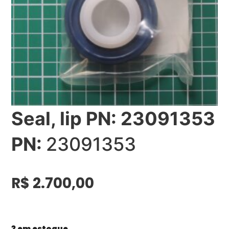
Seal, lip PN: 23091353
PN:
23091353
R$
2.700,00
3 em estoque