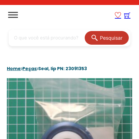
Pesquisar
Home
Peças
Seal, lip PN: 23091353