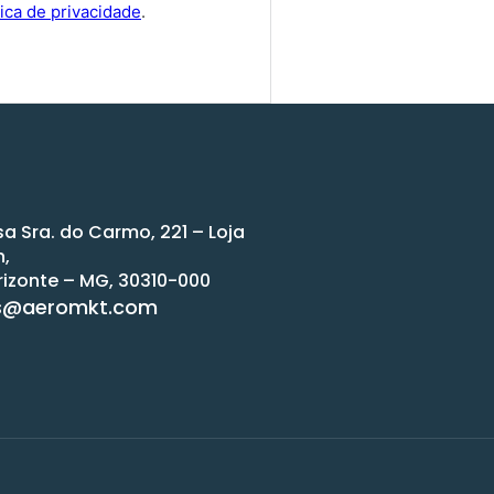
tica de privacidade
.
sa Sra. do Carmo, 221 – Loja
n,
rizonte – MG, 30310-000
s@aeromkt.com