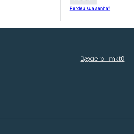
Perdeu sua senha?
@aero_mkt0